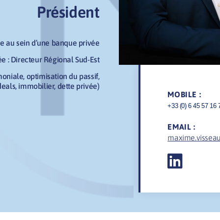
Président
ne au sein d’une banque privée
e : Directeur Régional Sud-Est
moniale, optimisation du passif,
eals, immobilier, dette privée)
MOBILE :
+33 (0) 6 45 57 16 
EMAIL :
maxime.vissea