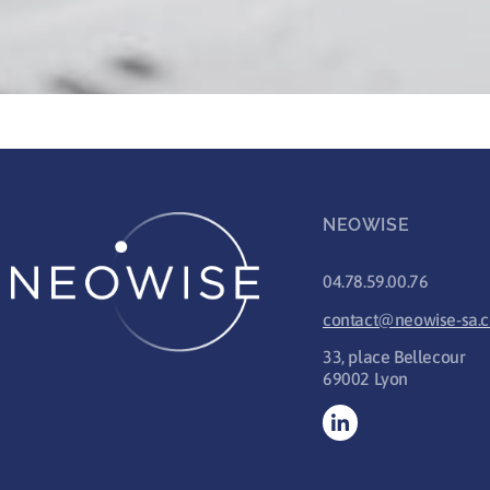
NEOWISE
04.78.59.00.76
contact@neowise-sa.
33, place Bellecour
69002 Lyon