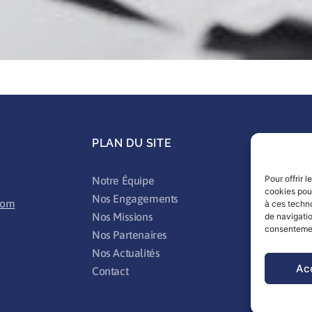
PLAN DU SITE
SU
Pour offrir 
Notre Équipe
Ment
cookies pour
Nos Engagements
Poli
com
à ces techn
Nos Missions
Poli
de navigatio
consentement
Nos Partenaires
Nos Actualités
Ac
Contact