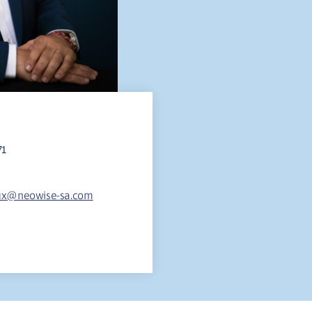
71
ux@neowise-sa.com